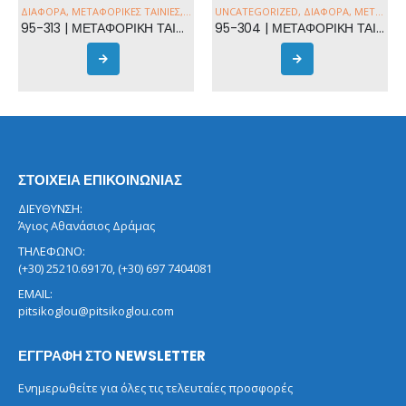
ΙΆΦΟΡΑ
UNCATEGORIZED
,
ΔΙΆΦΟΡΑ
,
ΜΕΤΑΦΟΡΙΚΈΣ ΤΑΙΝΊΕΣ
,
ΔΙΆΦΟΡΑ
95-304 | ΜΕΤΑΦΟΡΙΚΗ ΤΑΙΝΙΑ 4,7x2m
ΣΤΟΙΧΕΙΑ ΕΠΙΚΟΙΝΩΝΙΑΣ
ΔΙΕΥΘΥΝΣΗ:
Άγιος Αθανάσιος Δράμας
ΤΗΛΕΦΩΝΟ:
(+30) 25210.69170, (+30) 697 7404081
EMAIL:
pitsikoglou@pitsikoglou.com
ΕΓΓΡΑΦΗ ΣΤΟ NEWSLETTER
Ενημερωθείτε για όλες τις τελευταίες προσφορές