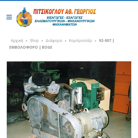
Αρχική
»
Shop
»
Διάφορα
»
Κομπρεσσέρ
»
92-007 |
ΕΜΒΟΛΟΦΟΡΟ | BOGE