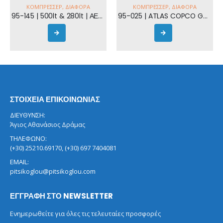
ΚΟΜΠΡΕΣΣΈΡ
,
ΔΙΆΦΟΡΑ
ΚΟΜΠΡΕΣΣΈΡ
,
ΔΙΆΦΟΡΑ
95-145 | 500lt & 280lt | ΑΕΡΟΦΥΛΑΚEΙΑ ΚΑΙΝΟΥΡΓΕΙΑ
95-025 | ATLAS COPCO GA 110
ΣΤΟΙΧΕΙΑ ΕΠΙΚΟΙΝΩΝΙΑΣ
ΔΙΕΥΘΥΝΣΗ:
Άγιος Αθανάσιος Δράμας
ΤΗΛΕΦΩΝΟ:
(+30) 25210.69170, (+30) 697 7404081
EMAIL:
pitsikoglou@pitsikoglou.com
ΕΓΓΡΑΦΗ ΣΤΟ NEWSLETTER
Ενημερωθείτε για όλες τις τελευταίες προσφορές