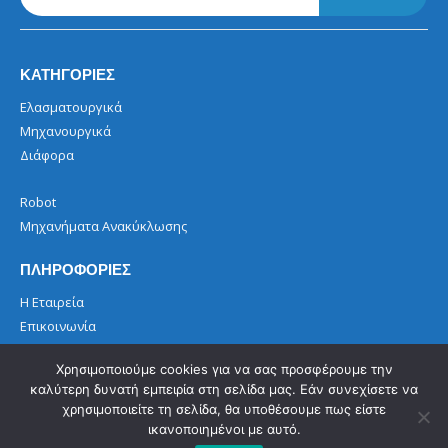
ΚΑΤΗΓΟΡΙΕΣ
Ελασματουργικά
Μηχανουργικά
Διάφορα
Robot
Μηχανήματα Ανακύκλωσης
ΠΛΗΡΟΦΟΡΙΕΣ
Η Εταιρεία
Επικοινωνία
Όροι Χρήσης
Χρησιμοποιούμε cookies για να σας προσφέρουμε την
καλύτερη δυνατή εμπειρία στη σελίδα μας. Εάν συνεχίσετε να
χρησιμοποιείτε τη σελίδα, θα υποθέσουμε πως είστε
ικανοποιημένοι με αυτό.