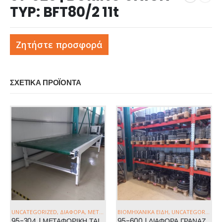
TYP: BFT80/2 11t
Ζητήστε προσφορά
ΣΧΕΤΙΚΆ ΠΡΟΪΌΝΤΑ
UNCATEGORIZED
,
ΔΙΆΦΟΡΑ
,
ΜΕΤΑΦΟΡΙΚΈΣ ΤΑΙΝΊΕΣ
ΒΙΟΜΗΧΑΝΙΚΆ ΕΊΔΗ
,
ΔΙΆΦΟΡΑ
,
UNCATEGORIZED
,
95-304 | ΜΕΤΑΦΟΡΙΚΗ ΤΑΙΝΙΑ 4,7x2m
95-600 | ΔΙΑΦΟΡΑ ΓΡΑΝΑΖΙΑ & ΚΑΔΕΝΕΣ ΣΕ ΜΕΓΑΛΕΣ ΠΟΣΟΤΗΤΕΣ ΜΕ ΤΟ ΚΙΛΟ