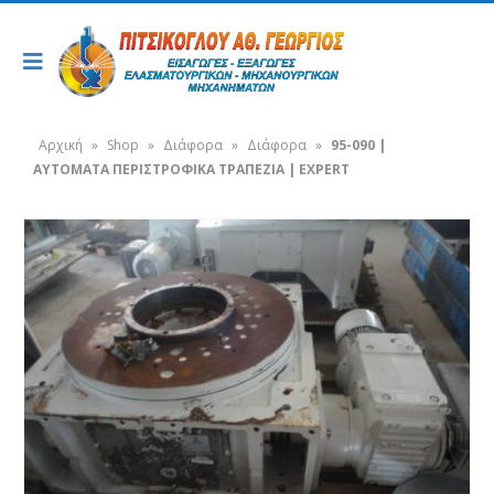
Αρχική
»
Shop
»
Διάφορα
»
Διάφορα
»
95-090 |
AYTOMATA ΠΕΡΙΣΤΡΟΦΙΚΑ ΤΡΑΠΕΖΙΑ | EXPERT