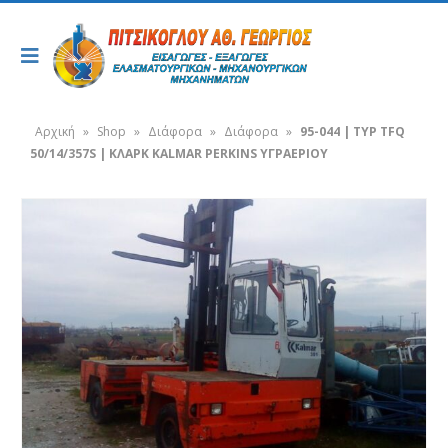
Αρχική
»
Shop
»
Διάφορα
»
Διάφορα
»
95-044 | TYP TFQ
50/14/357S | ΚΛΑΡΚ KALMAR PERKINS ΥΓΡΑΕΡΙΟΥ