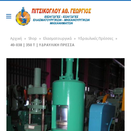
Αρχική
»
Shop
»
Ελασματουργικά
»
Υδραυλικές Πρέσσες
»
40-038 | 350 T | ΥΔΡΑΥΛΙΚΗ ΠΡΕΣΣΑ