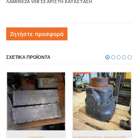
ΛΑΜΙΝΕΖΑ VEB ΣΕ ΑΡΙΣΤΗ ΚΑΤΑΣΤΑΣΗ
Ζητήστε προσφορά
ΣΧΕΤΙΚΆ ΠΡΟΪΌΝΤΑ
ΜΗΧΑΝΟΥΡΓΙΚΆ
,
ΡΕΚΤΙΦΙΈ
07-025 | 700x250mm | STANKOIMPORT ΡΕΚΤΙΦΙΕ ΕΠΙΦΑΝΕΙΑΣ
ΕΛΑΣΜΑΤΟΥΡΓΙΚΆ
,
ΜΗΧΑΝΟΥΡΓΙΚΆ
,
ΔΙΆΦΟΡΑ
,
ΔΙΆΦΟΡΑ
,
ΔΙΆΦΟΡΑ
,
ΔΙΆΦΟΡ