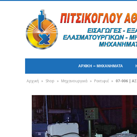
ΑΡΧΙΚΗ – ΜΗΧΑΝΗΜΑΤΑ
Αρχική
»
Shop
»
Μηχανουργικά
»
Ρεκτιφιέ
»
07-006 | 