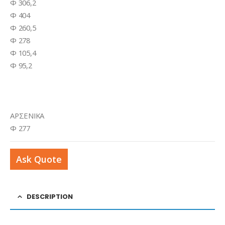
Φ 306,2
Φ 404
Φ 260,5
Φ 278
Φ 105,4
Φ 95,2
ΑΡΣΕΝΙΚΑ
Φ 277
Ask Quote
DESCRIPTION