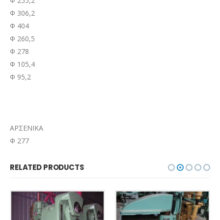
Φ 255,2
Φ 306,2
Φ 404
Φ 260,5
Φ 278
Φ 105,4
Φ 95,2
ΑΡΣΕΝΙΚΑ
Φ 277
RELATED PRODUCTS