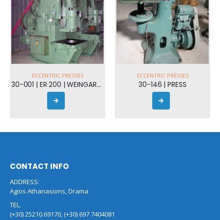
ECCENTRIC PRESSES
ECCENTRIC PRESSES
30-001 | ER 200 | WEINGARTEN
30-146 | PRESS
CONTACT INFO
ADDRESS:
Agios Athanasions, Drama
TEL.
(+30) 25210.69170, (+30) 697 7404081