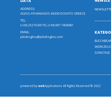
NEWSLE
DATA
ADDRESS:
NEWSLETT
AGIOS ATHANASIOS 66300 DOXATO GREECE
TEL:
(+30) 25210.69170, (+30) 697 7404081
EMAIL:
KATEGO
pitsikoglou@pitsikoglou.com
BLECHBEA
WERKZEU
SONSTIGE
powered by
web
Applications
All Rights Reserved © 2022