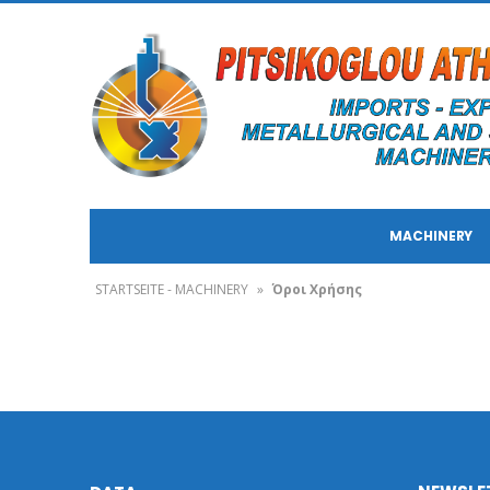
MACHINERY
STARTSEITE - MACHINERY
»
Όροι Χρήσης