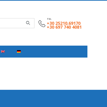
TEL
+30 25210.69170
+30 697 740 4081