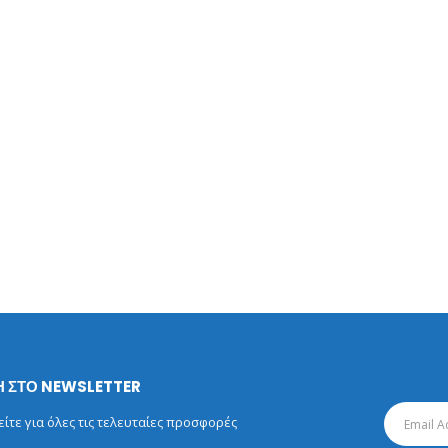
ΚΆ
,
ΜΗΧΑΝΟΥΡΓΙΚΆ
,
ΔΙΆΦΟΡΑ
,
ΔΙΆΦΟΡΑ
,
ΔΙΆΦΟΡΑ
,
ΔΙΆΦΟΡΑ
 ΣΤΟ NEWSLETTER
τε για όλες τις τελευταίες προσφορές