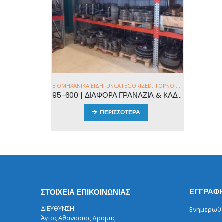
ΒΙΟΜΗΧΑΝΙΚΆ ΕΊΔΗ
,
UNCATEGORIZED
,
ΤΌΡΝΟΙ
,
ΕΛΑΣΜΑΤΟΥΡΓΙ
95-600 | ΔΙΑΦΟΡΑ ΓΡΑΝΑΖΙΑ & ΚΑΔΕΝΕΣ ΣΕ ΜΕΓΑΛΕΣ ΠΟΣΟΤΗΤΕΣ ΜΕ ΤΟ ΚΙΛΟ
ΠΕΡΙΣΣΟΤΕΡΑ
ΕΓΓΡΑΦΗ
ΣΤΟΙΧΕΙΑ ΕΠΙΚΟΙΝΩΝΙΑΣ
ΔΙΕΥΘΥΝΣΗ:
Ενημερωθεί
Άγιος Αθανάσιος Δράμας