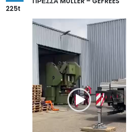
ΠΡΕΣΣΑ MULLER – GEFREES
225t
Πρόγραμμα
Αναπαραγωγής
Βίντεο