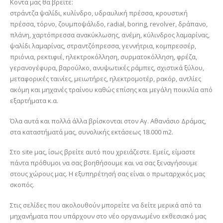
Κοντά μας θα βρείτε:
στράντζα ψαλίδι, κυλίνδρο, υδραυλική πρέσσα, κρουστική
πρέσσα, τόρνο, ζουμποψάλιδο, radial, boring, revolver, δράπανο,
πλάνη, χαρτόπρεσσα ανακύκλωσης, ανέμη, κύλινδρος λαμαρίνας,
ψαλίδι λαμαρίνας, στραντζόπρεσσα, γεννήτρια, κομπρεσσέρ,
πριόνια, ρεκτιφιέ, ηλεκτροκόλληση, συρματοκόλληση, φρέζα,
γερανογέφυρα, βαρούλκο, ανυψωτικές ράμπες, σχιστικά ξύλου,
μεταφορικές ταινίες, μειωτήρες, ηλεκτρομοτέρ, ρακόρ, αντλίες
ακόμη και μηχανές τραίνου καθώς επίσης και μεγάλη ποικιλία από
εξαρτήματα κ.α.
Όλα αυτά και πολλά άλλα βρίσκονται στον Αγ. Αθανάσιο Δράμας,
στα καταστήματά μας, συνολικής εκτάσεως 18.000 m2.
Στο site μας, ίσως βρείτε αυτό που χρειάζεστε. Εμείς, είμαστε
πάντα πρόθυμοι να σας βοηθήσουμε και να σας ξεναγήσουμε
στους χώρους μας. Η εξυπηρέτησή σας είναι ο πρωταρχικός μας
σκοπός.
Στις σελίδες που ακολουθούν μπορείτε να δείτε μερικά από τα
μηχανήματα που υπάρχουν στο νέο οργανωμένο εκθεσιακό μας